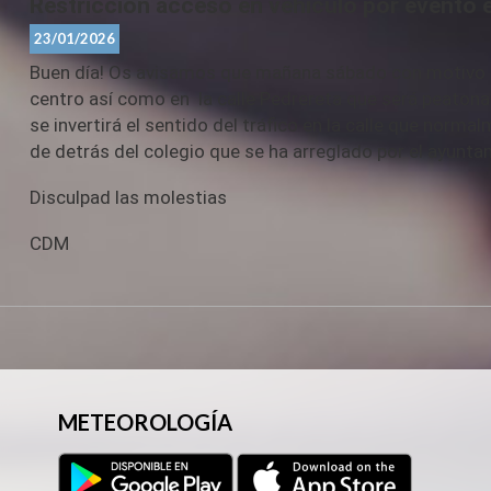
Restricción acceso en vehículo por evento 
23/01/2026
Buen día! Os avisamos que mañana sábado con motivo de
centro así como en la calle Pedrereta que será peatona
se invertirá el sentido del tráfico en la calle que normal
de detrás del colegio que se ha arreglado por el ayuntam
Disculpad las molestias
CDM
METEOROLOGÍA