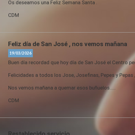
Os deseamos una Feliz Semana Santa .
CDM
Feliz día de San José , nos vemos mañana
19/03/2026
Buen día recordad que hoy día de San José el Centro p
Felicidades a todos los Jose, Josefinas, Pepes y Pepas ,
Nos vemos mañana a quemar esos buñuelos.....
CDM
Restablecido servicio