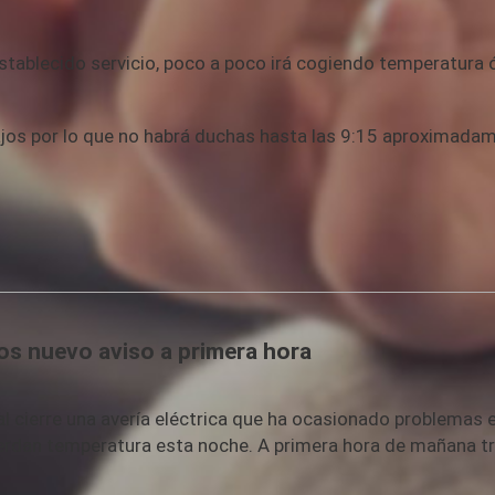
establecido servicio, poco a poco irá cogiendo temperatura 
bajos por lo que no habrá duchas hasta las 9:15 aproximad
os nuevo aviso a primera hora
cierre una avería eléctrica que ha ocasionado problemas en
pierdan temperatura esta noche. A primera hora de mañana tr