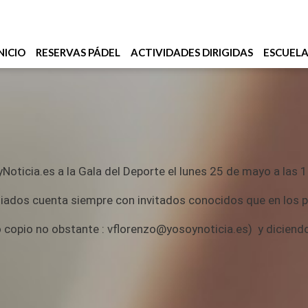
NICIO
RESERVAS PÁDEL
ACTIVIDADES DIRIGIDAS
ESCUEL
ticia.es a la Gala del Deporte el lunes 25 de mayo a las 1
miados cuenta siempre con invitados conocidos que en los p
 lo copio no obstante : vflorenzo@yosoynoticia.es) y dicien