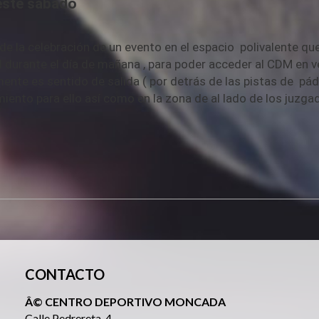
este sábado
 la celebración de un evento en el espacio polivalente qu
l durante el día de mañana , para poder acceder al CDM en 
mente es sentido de salida ( por detrás de las pistas de pádel
iento para ello así como en la zona de al lado de los juzgad
CONTACTO
Â© CENTRO DEPORTIVO MONCADA
Calle Pedrereta, 4.