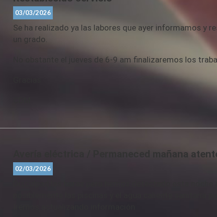
03/03/2026
Se ha realizado ya las labores que ayer informamos y r
un grado.
No obstante el jueves de 6-9 am finalizaremos los tra
Gracias
CDM
Avería eléctrica / Permaneced mañana atent
02/03/2026
Disculpad las horas pero hemos detectado esta noche al 
posiblemente las piscinas y el agua caliente sanitaria 
Iremos actualizando información