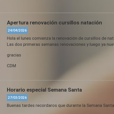
Apertura renovación cursillos natación
24/04/2026
Hola el lunes comienza la renovación de cursillos de nata
Las dos primeras semanas renovaciones y luego ya nue
gracias
CDM
Horario especial Semana Santa
27/03/2026
Buenas tardes recordaros que durante la Semana Santa a