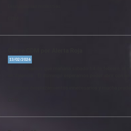
Disculpad las molestias
CDM
Cierre CDM por Alerta Roja
13/02/2026
Os informamos que mañana sábado 14 de febrero, el cen
en Valencia . El domingo esperamos poder abrir con no
Evitemos desplazamientos innecesarios y mucha prud
CDM