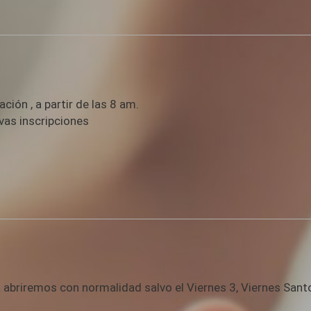
ción , a partir de las 8 am.
vas inscripciones
briremos con normalidad salvo el Viernes 3, Viernes Santo 