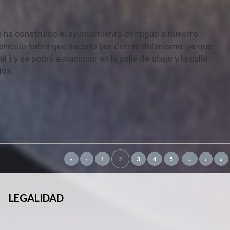
e ha construido el ayuntamiento contiguo a nuestro
vehículo habrá que hacerlo por detrás del mismo ya que
 ) y se podrá estacionar en la calle de abajo y la calle
os .
«
‹
1
2
3
4
5
...
›
»
LEGALIDAD