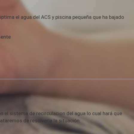
óptima el agua del ACS y piscina pequeña que ha bajado
amente
 el sistema de recirculacion del agua lo cual hará que
ataremos de resolverla la situación.