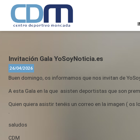
I
Invitación Gala YoSoyNoticia.es
26/04/2026
Buen domingo, os informamos que nos invitan de YoSoyNo
A esta Gala en la que asisten deportistas que son pre
Quien quiera asistir tenéis un correo en la imagen ( os
.
saludos
CDM