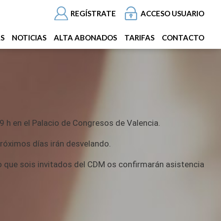
REGÍSTRATE
ACCESO USUARIO
AS
NOTICIAS
ALTA ABONADOS
TARIFAS
CONTACTO
9 h en el Palacio de Congresos de Valencia.
róximos días irán desvelando.
do que sois invitados del CDM os confirmarán asistencia