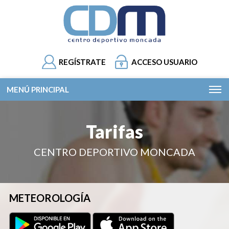
REGÍSTRATE
ACCESO USUARIO
MENÚ PRINCIPAL
Tarifas
CENTRO DEPORTIVO MONCADA
METEOROLOGÍA